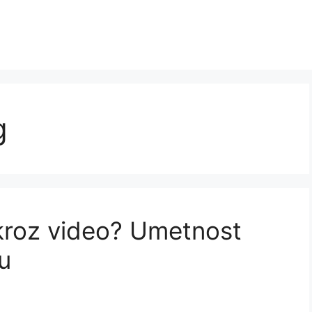
g
 kroz video? Umetnost
u