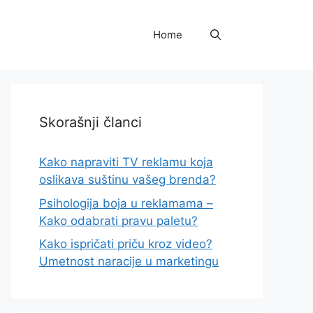
Home
Skorašnji članci
Kako napraviti TV reklamu koja
oslikava suštinu vašeg brenda?
Psihologija boja u reklamama –
Kako odabrati pravu paletu?
Kako ispričati priču kroz video?
Umetnost naracije u marketingu