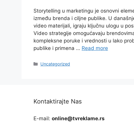
Storytelling u marketingu je osnovni ele
između brenda i ciljne publike. U današn
video materijali, igraju ključnu ulogu u 
Video strategije omogućavaju brendovima
kompleksne poruke i vrednosti u lako pro
publike i primena …
Read more
Categories
Uncategorized
Kontaktirajte Nas
E-mail:
online@tvreklame.rs