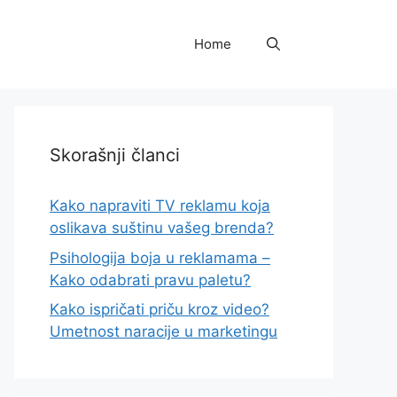
Home
Skorašnji članci
Kako napraviti TV reklamu koja
oslikava suštinu vašeg brenda?
Psihologija boja u reklamama –
Kako odabrati pravu paletu?
Kako ispričati priču kroz video?
Umetnost naracije u marketingu