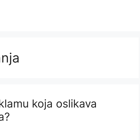
nja
klamu koja oslikava
a?